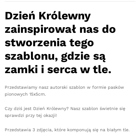
Dzień Królewny
zainspirował nas do
stworzenia tego
szablonu, gdzie są
zamki i serca w tle.
Przedstawiamy nasz autorski szablon w formie pasków
pionowych 15x5cm.
Czy dziś jest Dzień Królewny? Nasz szablon świetnie się
sprawdzi przy tej okazji!
Przedstawia 3 zdjęcia, które komponują się na białym tle.