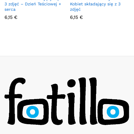
3 zdjęć – Dzień Teściowej +
Kobiet składający się z 3
serca
zdjęć
6,15
€
6,15
€