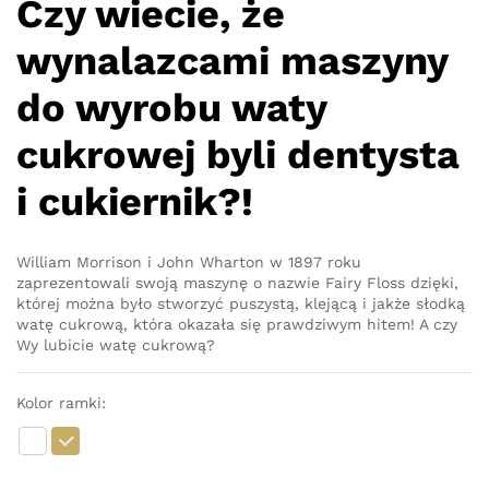
Czy wiecie, że
wynalazcami maszyny
do wyrobu waty
cukrowej byli dentysta
i cukiernik?!
William Morrison i John Wharton w 1897 roku
zaprezentowali swoją maszynę o nazwie Fairy Floss dzięki,
której można było stworzyć puszystą, klejącą i jakże słodką
watę cukrową, która okazała się prawdziwym hitem! A czy
Wy lubicie watę cukrową?
Kolor ramki: