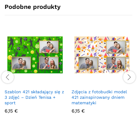
Podobne produkty
Szablon 421 składający się z
Zdjęcia z fotobudki model
3 zdjęć – Dzień Tenisa +
421 zainspirowany dniem
sport
matematyki
6,15
€
6,15
€