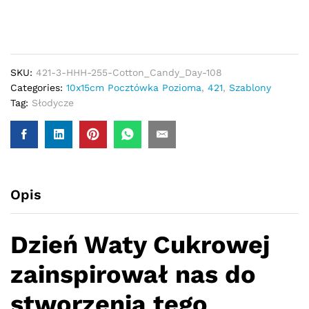
SKU:
421-3-HHH-255-Cotton_Candy_Day-108
Categories:
10x15cm Pocztówka Pozioma
,
421
,
Szablony
Tag:
Słodycze
Opis
Dzień Waty Cukrowej
zainspirował nas do
stworzenia tego